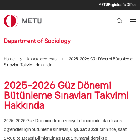
Secondar
Skip to main content
METU
Registrar's Office
Department of Sociology
Home
Announcements
2025-2026 Güz Dönemi Bütünleme
Sınavları Takvimi Hakkında
2025-2026 Güz Dönemi
Bütünleme Sınavları Takvimi
Hakkında
2025-2026 Güz Döneminde mezuniyet döneminde olan lisans
öğrencileri için bütünleme sınavları,
6 Şubat 2026
tarihinde, saat
14:00
'te, Beşeri Bilimler Binası
B201
numaralı derslikte