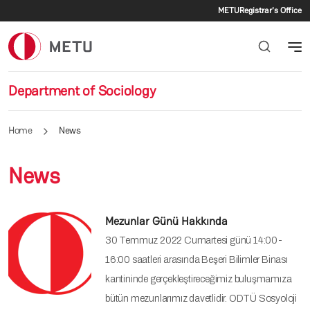
Secondar
Skip to main content
METU
Registrar's Office
Department of Sociology
Home
News
News
Mezunlar Günü Hakkında
30 Temmuz 2022 Cumartesi günü 14:00-
16:00 saatleri arasında Beşeri Bilimler Binası
kantininde gerçekleştireceğimiz buluşmamıza
bütün mezunlarımız davetlidir. ODTÜ Sosyoloji