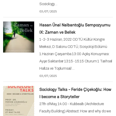
Sociology…
03/07/2025
Hasan Ünal Nalbantoğlu Sempozyumu
IX: Zaman ve Bellek
1-2-3 Haziran, 2022 ODTÜ Kültür Kongre
Merkezi, D Salonu ODTÜ, Sosyoloji Bölümü
1.Haziran Çarşamba 13:00 Açılış Konuşması:
Ayşe Saktanber 13:15-15:15 Oturum 1 Tarihsel
Hafıza ve Toplumsal/…
03/07/2025
Sociology Talks - Feride Çiçekoğlu: How
I become a Storyteller
27th of May, 14.00 - Kubbealtı (Architecture
Faculty Building) Abstract: How and why do we